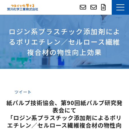
お知らせ
ロジン系プラスチック添加剤によ
選ばれる理由
るポリエチレン／セルロース繊維
複合材の物性向上効果
技術・事例紹介
技術資料DLサイト
技術資料DLサイト (English)
ツイート
紙パルプ技術協会、第90回紙パルプ研究発
つぶやき
表会にて
「ロジン系プラスチック添加剤によるポリ
よくあるご質問
エチレン／セルロース繊維複合材の物性向