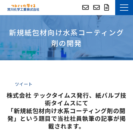
お知らせ
新規紙包材向け水系コーティング
選ばれる理由
剤の開発
技術・事例紹介
技術資料DLサイト
ツイート
技術資料DLサイト (English)
株式会社 テックタイムス発行、紙パルプ技
術タイムスにて
つぶやき
「新規紙包材向け水系コーティング剤の開
発」という題目で当社社員執筆の記事が掲
載されます。
よくあるご質問