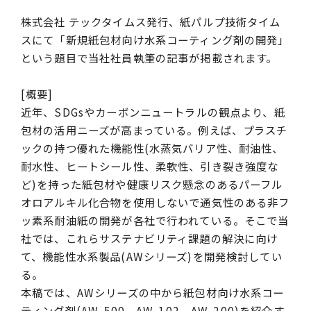
株式会社 テックタイムス発行、紙パルプ技術タイム
スにて「新規紙包材向け水系コーティング剤の開発」
という題目で当社社員執筆の記事が掲載されます。
[概要]
近年、SDGsやカーボンニュートラルの観点より、紙
包材の活用ニーズが高まっている。例えば、プラスチ
ックの持つ優れた機能性(水蒸気バリア性、耐油性、
耐水性、ヒートシール性、柔軟性、引き裂き強度な
ど)を持った紙包材や健康リスク懸念のあるパーフル
オロアルキル化合物を使用しないで通気性のある非フ
ッ素系耐油紙の開発が各社で行われている。そこで当
社では、これらサステナビリティ課題の解決に向け
て、機能性水系製品(AWシリーズ)を開発検討してい
る。
本稿では、AWシリーズの中から紙包材向け水系コー
ティング剤(AW-500、AW-102、AW-200)を紹介す