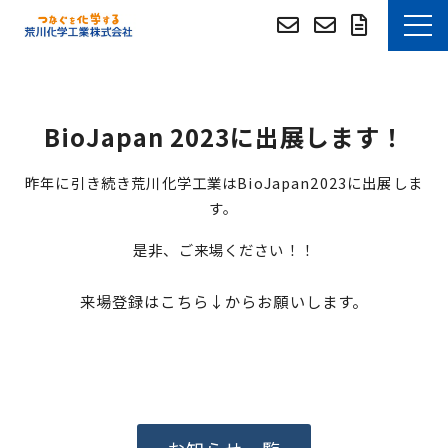
お知らせ
BioJapan 2023に出展します！
選ばれる理由
昨年に引き続き荒川化学工業はBioJapan2023に出展しま
技術・事例紹介
す。
是非、ご来場ください！！
技術資料DLサイト
来場登録はこちら↓からお願いします。
技術資料DLサイト (English)
つぶやき
よくあるご質問