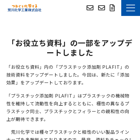
お知らせ
「お役立ち資料」の一部をアップデ
選ばれる理由
ートしました
技術・事例紹介
「お役立ち資料」内の「プラスチック添加剤 PLAFIT」の
技術資料をアップデートしました。今回は、新たに「添加
技術資料DLサイト
効果」をアップデートしております。
「プラスチック添加剤 PLAFIT」はプラスチックの機械物
技術資料DLサイト (English)
性を維持して流動性を向上するとともに、極性の異なるプ
ラスチック同士、プラスチックとフィラーとの親和性の向
つぶやき
上が期待できます。
荒川化学では種々プラスチックと相性のいい製品ライン
よくあるご質問
ナップを多数揃えておりますので、是非、資料をチェックし