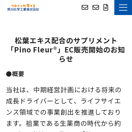
お知らせ
松葉エキス配合のサプリメント
選ばれる理由
「Pino Fleur®」EC販売開始のお知
らせ
技術・事例紹介
●概要
技術資料DLサイト
当社は、中期経営計画における将来の
技術資料DLサイト (English)
成長ドライバーとして、ライフサイエ
つぶやき
ンス領域での事業創出を推進しており
ます。祖業である生薬商の時代から約
よくあるご質問