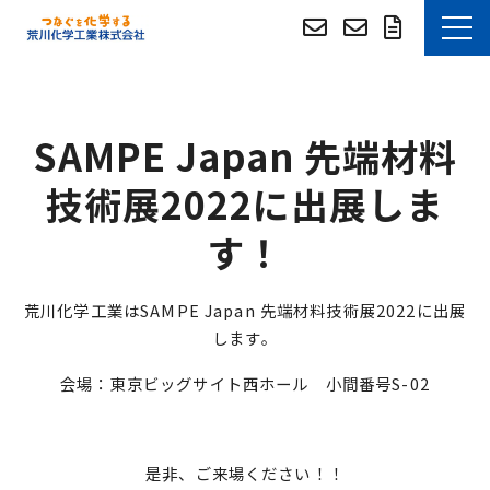
お知らせ
SAMPE Japan 先端材料
選ばれる理由
技術展2022に出展しま
技術・事例紹介
す！
技術資料DLサイト
荒川化学工業はSAMPE Japan 先端材料技術展2022に出展
技術資料DLサイト (English)
します。
会場：東京ビッグサイト西ホール 小間番号S-02
つぶやき
よくあるご質問
是非、ご来場ください！！