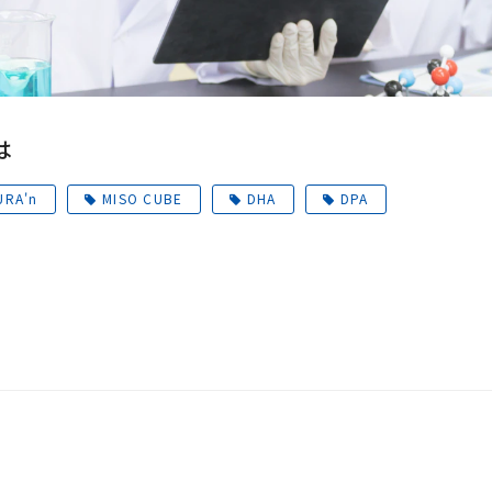
は
URA'n
MISO CUBE
DHA
DPA