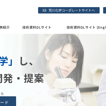
荒川化学コーポレートサイトへ
例紹介
技術資料DLサイト
技術資料DLサイト (Engli
学」
し、
開発・提案
ちら
ード