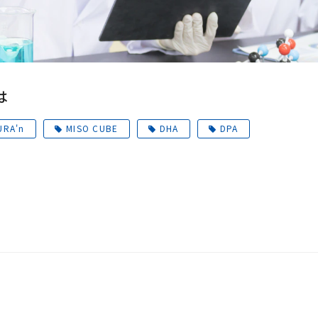
は
URA'n
MISO CUBE
DHA
DPA