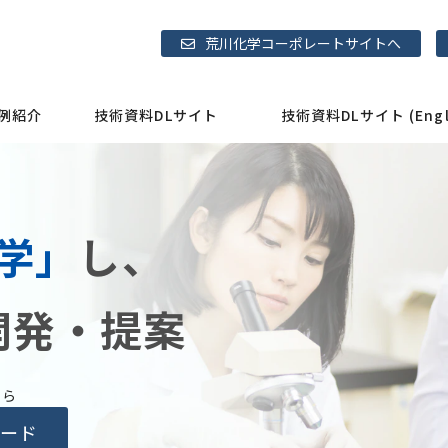
荒川化学コーポレートサイトへ
例紹介
技術資料DLサイト
技術資料DLサイト (Engli
学」
し、
開発・提案
ちら
ード