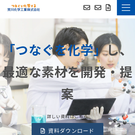
お知らせ
選ばれる理由
「つなぐを化学」
し、
技術・事例紹介
最適な素材を開発・提
技術資料DLサイト
案
技術資料DLサイト (English)
つぶやき
詳しい資料はこちら
よくあるご質問
資料ダウンロード