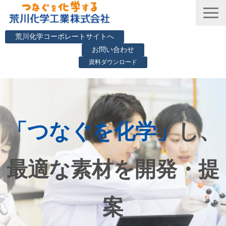
荒川化学コーポレートサイトへ
お問い合わせ
資料ダウンロード
お知らせ
選ばれる理由
技術・事例紹介
「つなぐを化学」
し、
技術資料DLサイト
技術資料DLサイト (English)
最適な素材を開発・提
つぶやき
よくあるご質問
案